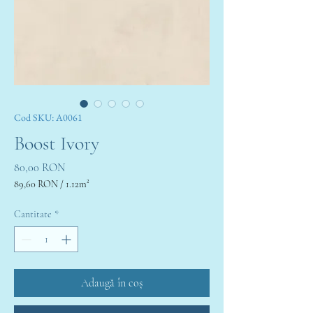
Cod SKU: A0061
Boost Ivory
Preț
80,00 RON
89,60 RON
/
1.12m²
89,60 RON
per
Cantitate
*
1.12
Square
meters
Adaugă în coș