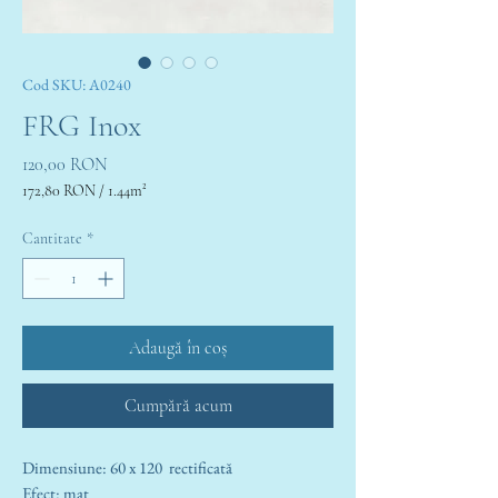
Cod SKU: A0240
FRG Inox
Preț
120,00 RON
172,80 RON
/
1.44m²
172,80 RON
per
Cantitate
*
1.44
Square
meters
Adaugă în coș
Cumpără acum
Dimensiune: 60 x 120 rectificată
Efect: mat