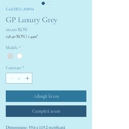
Cod SKU: A0054
GP Luxury Grey
Preț
110,00 RON
158,40 RON
/
1.44m²
158,40 RON
per
Modele
*
1.44
Square
meters
Cantitate
*
Adaugă în coș
Cumpără acum
Dimensiune: 59.6 x 119.2 rectificată