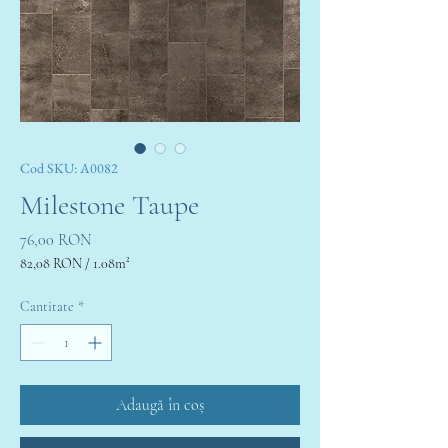
Cod SKU: A0082
Milestone Taupe
Preț
76,00 RON
82,08 RON
/
1.08m²
82,08 RON
per
Cantitate
*
1.08
Square
meters
Adaugă în coș