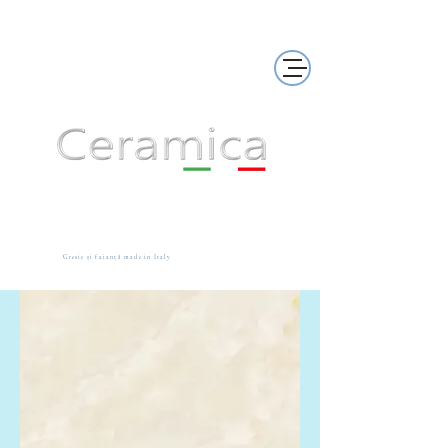
Gresie și faianță made in Italy