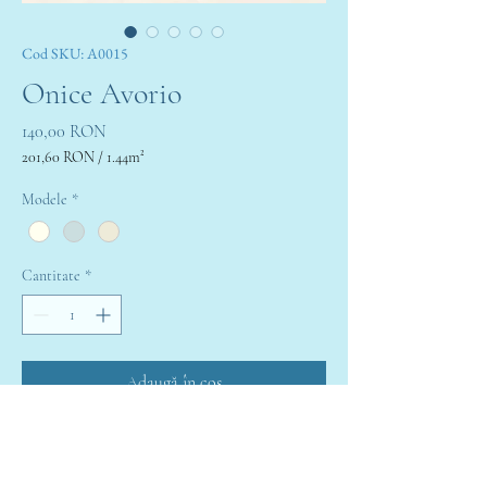
Cod SKU: A0015
Onice Avorio
Preț
140,00 RON
201,60 RON
/
1.44m²
201,60 RON
per
Modele
*
1.44
Square
meters
Cantitate
*
Adaugă în coș
Cumpără acum