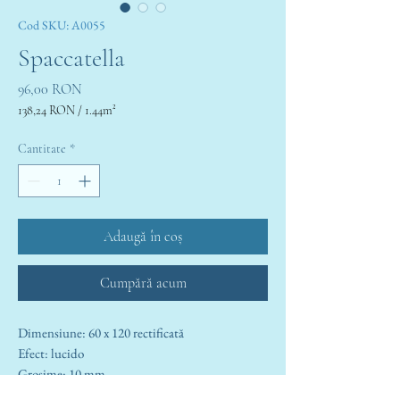
Cod SKU: A0055
Spaccatella
Preț
96,00 RON
138,24 RON
/
1.44m²
138,24 RON
per
Cantitate
*
1.44
Square
meters
Adaugă în coș
Cumpără acum
Dimensiune: 60 x 120 rectificată
Efect: lucido
Grosime: 10 mm