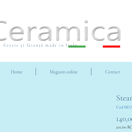
Gresie și faianță made in Italy
Home
Magazin online
Contact
Stea
Cod SKU
140,
201,60 R