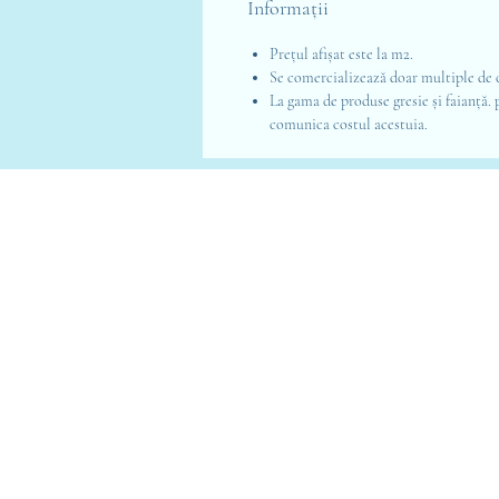
Informații
Prețul afișat este la m2.
Se comercializează doar multiple de cu
La gama de produse gresie și faianță.
comunica costul acestuia.