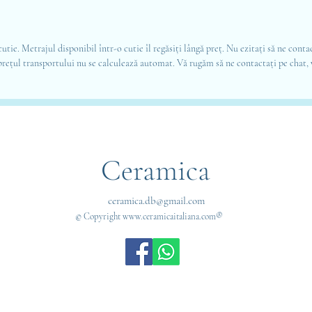
tie. Metrajul disponibil într-o cutie îl regăsiți lângă preț. Nu ezitați să ne contac
 prețul transportului nu se calculează automat. Vă rugăm să ne contactați pe chat
Ceramica
ceramica.db@gmail.com
© Copyright www.ceramicaitaliana.com®