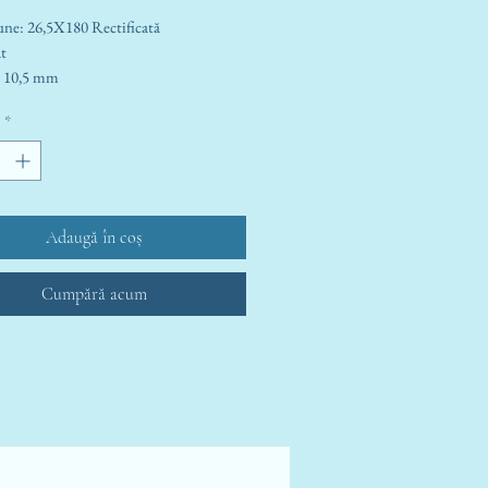
ON
ne: 26,5X180 Rectificată
t
 10,5 mm
*
Adaugă în coș
Cumpără acum