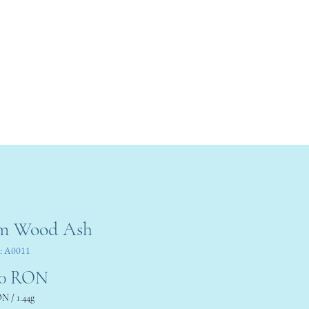
m Wood Ash
: A0011
Preț
00 RON
ON
/
1.44g