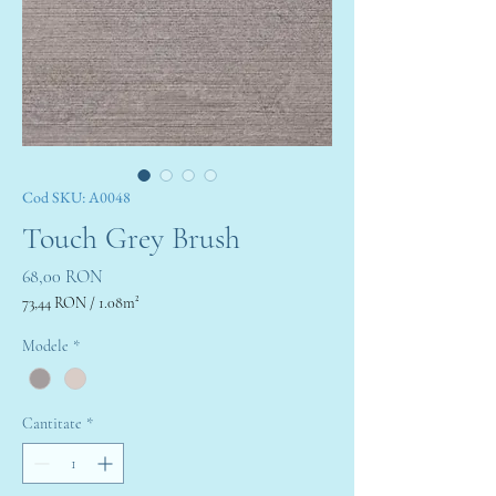
Cod SKU: A0048
Touch Grey Brush
Preț
68,00 RON
73,44 RON
/
1.08m²
73,44 RON
per
Modele
*
1.08
Square
meters
Cantitate
*